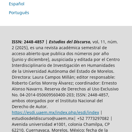
Español
Português
ISSN: 2448-4857 |
Estudios del Discurso,
vol
.
11, núm.
2 (2025),
es una revista académica semestral de
acceso abierto
que publica dos números por año
(junio y diciembre), auspiciada y
editada por el Centro
Interdisciplinario de Investigación en Humanidades
de la Universidad Autónoma del Estado de Morelos.
Directora: Laura Campos Millán; editor responsable:
Roberto Carlos Monroy Álvarez; coordinador: Ernesto
Alonso Navarro. Reserva de Derechos al Uso Exclusivo
No. 04-2014-050609560400-203; ISSN: 2448-4857,
ambos otorgados por el Instituto Nacional del
Derecho de Autor.
https://esdi.uaem.mx/index.php/esdi/index
|
estudiosdeldiscurso@uaem.mx| +52 7773297082 |
Avenida universidad #1001, colonia Chamilpa, CP
62210, Cuernavaca, Morelos, México; fecha de la