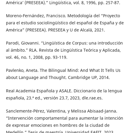
América’ (PRESEEA).” Lingüística, vol. 8, 1996, pp. 257-87.
Moreno-Fernández, Francisco. Metodología del “Proyecto
para el estudio sociolingüístico del español de España y de
América” (PRESEEA). PRESEEA y U de Alcalá, 2021.
Parodi, Giovanni. “Lingüística de Corpus: una introducción
al ámbito.” RLA. Revista de Lingüística Teórica y Aplicada,
vol. 46, no. 1, 2008, pp. 93-119.
Pavlenko, Aneta. The Bilingual Mind: And What It Tells Us
about Language and Thought. Cambridge UP, 2014.
Real Academia Española y ASALE. Diccionario de la lengua
española, 23.ª ed., versión 23.7, 2023, dle.rae.es.
Sanclemente-Pérez, Valentina, y Melissa Abisaad-Janna.
“Intervención comportamental para aumentar la intención
de expresar emociones en hombres de la ciudad de
Medellín.” Tesis de maestría, Universidad EAFIT, 2023.