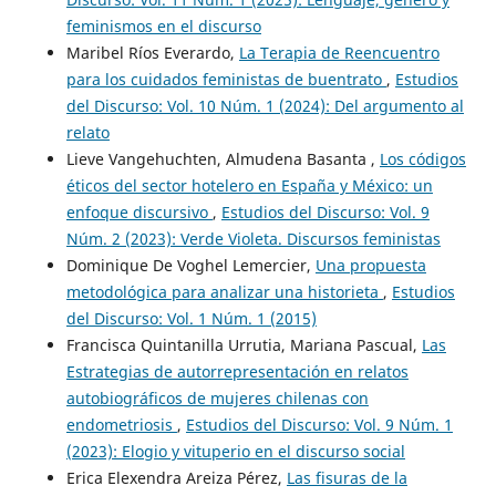
feminismos en el discurso
Maribel Ríos Everardo,
La Terapia de Reencuentro
para los cuidados feministas de buentrato
,
Estudios
del Discurso: Vol. 10 Núm. 1 (2024): Del argumento al
relato
Lieve Vangehuchten, Almudena Basanta ,
Los códigos
éticos del sector hotelero en España y México: un
enfoque discursivo
,
Estudios del Discurso: Vol. 9
Núm. 2 (2023): Verde Violeta. Discursos feministas
Dominique De Voghel Lemercier,
Una propuesta
metodológica para analizar una historieta
,
Estudios
del Discurso: Vol. 1 Núm. 1 (2015)
Francisca Quintanilla Urrutia, Mariana Pascual,
Las
Estrategias de autorrepresentación en relatos
autobiográficos de mujeres chilenas con
endometriosis
,
Estudios del Discurso: Vol. 9 Núm. 1
(2023): Elogio y vituperio en el discurso social
Erica Elexendra Areiza Pérez,
Las fisuras de la