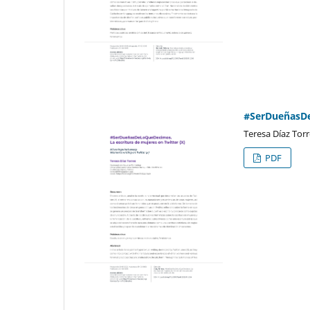
#SerDueñasDeL
Teresa Díaz Torr
PDF