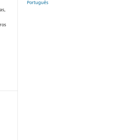
Português
as,
tros