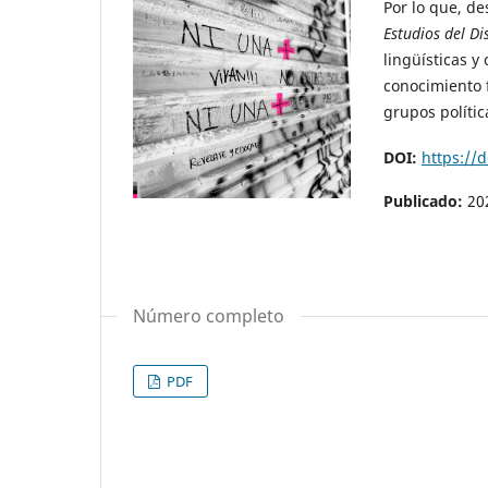
Por lo que, d
Estudios del Di
lingüísticas y
conocimiento f
grupos políti
DOI:
https://
Publicado:
20
Número completo
PDF