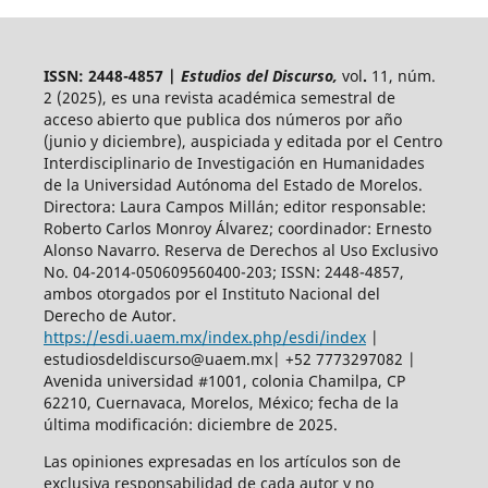
ISSN: 2448-4857 |
Estudios del Discurso,
vol
.
11, núm.
2 (2025),
es una revista académica semestral de
acceso abierto
que publica dos números por año
(junio y diciembre), auspiciada y
editada por el Centro
Interdisciplinario de Investigación en Humanidades
de la Universidad Autónoma del Estado de Morelos.
Directora: Laura Campos Millán; editor responsable:
Roberto Carlos Monroy Álvarez; coordinador: Ernesto
Alonso Navarro. Reserva de Derechos al Uso Exclusivo
No. 04-2014-050609560400-203; ISSN: 2448-4857,
ambos otorgados por el Instituto Nacional del
Derecho de Autor.
https://esdi.uaem.mx/index.php/esdi/index
|
estudiosdeldiscurso@uaem.mx| +52 7773297082 |
Avenida universidad #1001, colonia Chamilpa, CP
62210, Cuernavaca, Morelos, México; fecha de la
última modificación: diciembre de 2025.
Las opiniones expresadas en los artículos son de
exclusiva responsabilidad de cada autor y no