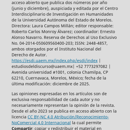
acceso abierto
que publica dos números por año
(junio y diciembre), auspiciada y
editada por el Centro
Interdisciplinario de Investigación en Humanidades
de la Universidad Autónoma del Estado de Morelos.
Directora: Laura Campos Millán; editor responsable:
Roberto Carlos Monroy Álvarez; coordinador: Ernesto
Alonso Navarro. Reserva de Derechos al Uso Exclusivo
No. 04-2014-050609560400-203; ISSN: 2448-4857,
ambos otorgados por el Instituto Nacional del
Derecho de Autor.
https://esdi.uaem.mx/index.php/esdi/index
|
estudiosdeldiscurso@uaem.mx| +52 7773297082 |
Avenida universidad #1001, colonia Chamilpa, CP
62210, Cuernavaca, Morelos, México; fecha de la
última modificación: diciembre de 2025.
Las opiniones expresadas en los artículos son de
exclusiva responsabilidad de cada autor y no
necesariamente representan la opinión de la revista.
Desde el año 2023 se publica en acceso abierto con la
licencia
CC BY-NC 4.0 Atribución/Reconocimiento-
NoComercial 4.0 Internacional
la cual permite
Compartir
: copiar y redistribuir el material en