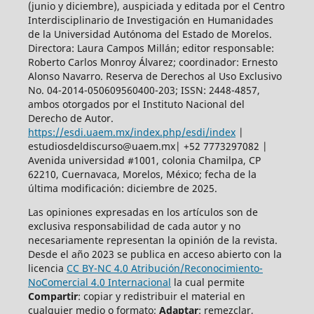
(junio y diciembre), auspiciada y
editada por el Centro
Interdisciplinario de Investigación en Humanidades
de la Universidad Autónoma del Estado de Morelos.
Directora: Laura Campos Millán; editor responsable:
Roberto Carlos Monroy Álvarez; coordinador: Ernesto
Alonso Navarro. Reserva de Derechos al Uso Exclusivo
No. 04-2014-050609560400-203; ISSN: 2448-4857,
ambos otorgados por el Instituto Nacional del
Derecho de Autor.
https://esdi.uaem.mx/index.php/esdi/index
|
estudiosdeldiscurso@uaem.mx| +52 7773297082 |
Avenida universidad #1001, colonia Chamilpa, CP
62210, Cuernavaca, Morelos, México; fecha de la
última modificación: diciembre de 2025.
Las opiniones expresadas en los artículos son de
exclusiva responsabilidad de cada autor y no
necesariamente representan la opinión de la revista.
Desde el año 2023 se publica en acceso abierto con la
licencia
CC BY-NC 4.0 Atribución/Reconocimiento-
NoComercial 4.0 Internacional
la cual permite
Compartir
: copiar y redistribuir el material en
cualquier medio o formato;
Adaptar
: remezclar,