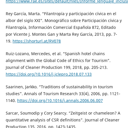
https://www.rae.es/sites/default/files/Informe_lenguaje_inclus
Rey García, Marta. “Filantropía y participación cívica en el
albor del siglo XXI”. Monográfico sobre Participación cívica y
Filantropía, Información Comercial Española 872, Editado
por Vicente J. Montes Gan y Marta Rey García, 2013, pp. 7-
19.
https://shorturl.at/RV078
Ruiz-Lozano, Mercedes, et al. “Spanish hotel chains
alignment with the Global Code of Ethics for Tourism”.
Journal of Cleaner Production 199, 2018, pp. 205-213.
https://doi.org/10.1016/j.jclepro.2018.07.133
Saarinen, Jarkko. “Traditions of sustainability in tourism
studies”. Annals of Tourism Research 33(4), 2006, pp. 1121-
1140.
https://doi.org/10.1016/j.annals.2006.06.007
Sarcar, Soumodip y Cory Searcy. “Zeitgeist or chameleon? A
quantitative analysis of CSR definitions”. Journal of Cleaner
Production 135, 2016, pp. 1423-1435.