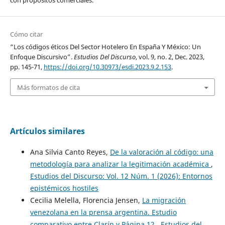
con propósitos comerciales.
Cómo citar
“Los códigos éticos Del Sector Hotelero En España Y México: Un
Enfoque Discursivo”.
Estudios Del Discurso
, vol. 9, no. 2, Dec. 2023,
pp. 145-71,
https://doi.org/10.30973/esdi.2023.9.2.153
.
Más formatos de cita
Artículos similares
Ana Silvia Canto Reyes,
De la valoración al código: una
metodología para analizar la legitimación académica
,
Estudios del Discurso: Vol. 12 Núm. 1 (2026): Entornos
epistémicos hostiles
Cecilia Melella, Florencia Jensen,
La migración
venezolana en la prensa argentina. Estudio
comparativo entre Clarín y Página 12
,
Estudios del