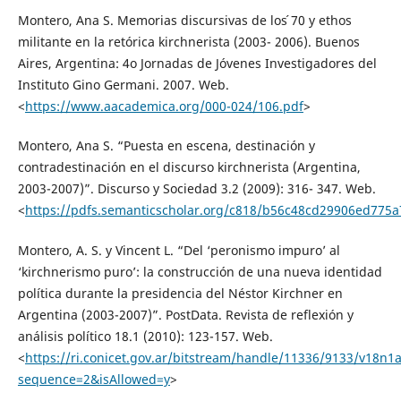
Montero, Ana S. Memorias discursivas de los ́70 y ethos
militante en la retórica kirchnerista (2003- 2006). Buenos
Aires, Argentina: 4o Jornadas de Jóvenes Investigadores del
Instituto Gino Germani. 2007. Web.
<
https://www.aacademica.org/000-024/106.pdf
>
Montero, Ana S. “Puesta en escena, destinación y
contradestinación en el discurso kirchnerista (Argentina,
2003-2007)”. Discurso y Sociedad 3.2 (2009): 316- 347. Web.
<
https://pdfs.semanticscholar.org/c818/b56c48cd29906ed775
Montero, A. S. y Vincent L. “Del ‘peronismo impuro’ al
‘kirchnerismo puro’: la construcción de una nueva identidad
política durante la presidencia del Néstor Kirchner en
Argentina (2003-2007)”. PostData. Revista de reflexión y
análisis político 18.1 (2010): 123-157. Web.
<
https://ri.conicet.gov.ar/bitstream/handle/11336/9133/v18n1
sequence=2&isAllowed=y
>