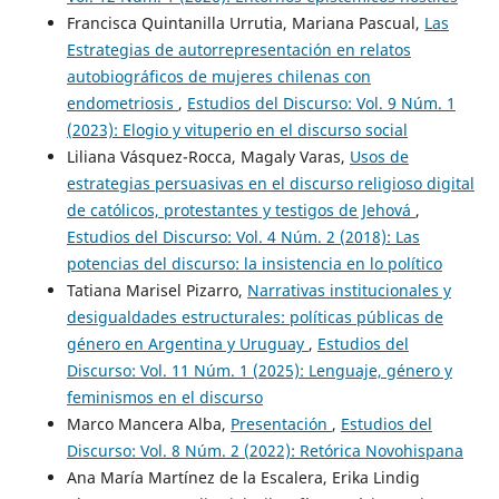
Francisca Quintanilla Urrutia, Mariana Pascual,
Las
Estrategias de autorrepresentación en relatos
autobiográficos de mujeres chilenas con
endometriosis
,
Estudios del Discurso: Vol. 9 Núm. 1
(2023): Elogio y vituperio en el discurso social
Liliana Vásquez-Rocca, Magaly Varas,
Usos de
estrategias persuasivas en el discurso religioso digital
de católicos, protestantes y testigos de Jehová
,
Estudios del Discurso: Vol. 4 Núm. 2 (2018): Las
potencias del discurso: la insistencia en lo político
Tatiana Marisel Pizarro,
Narrativas institucionales y
desigualdades estructurales: políticas públicas de
género en Argentina y Uruguay
,
Estudios del
Discurso: Vol. 11 Núm. 1 (2025): Lenguaje, género y
feminismos en el discurso
Marco Mancera Alba,
Presentación
,
Estudios del
Discurso: Vol. 8 Núm. 2 (2022): Retórica Novohispana
Ana María Martínez de la Escalera, Erika Lindig