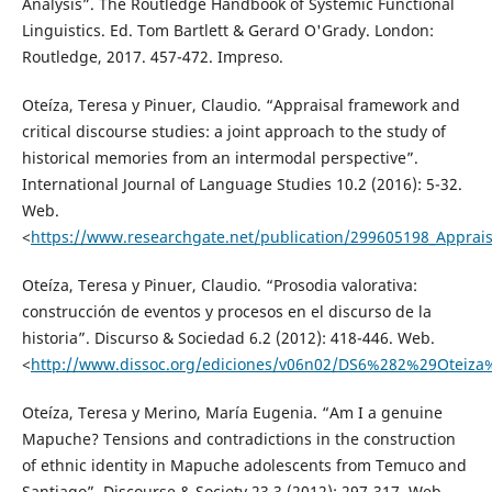
Analysis”. The Routledge Handbook of Systemic Functional
Linguistics. Ed. Tom Bartlett & Gerard O'Grady. London:
Routledge, 2017. 457-472. Impreso.
Oteíza, Teresa y Pinuer, Claudio. “Appraisal framework and
critical discourse studies: a joint approach to the study of
historical memories from an intermodal perspective”.
International Journal of Language Studies 10.2 (2016): 5-32.
Web.
<
https://www.researchgate.net/publication/299605198_Appraisa
Oteíza, Teresa y Pinuer, Claudio. “Prosodia valorativa:
construcción de eventos y procesos en el discurso de la
historia”. Discurso & Sociedad 6.2 (2012): 418-446. Web.
<
http://www.dissoc.org/ediciones/v06n02/DS6%282%29Oteiz
Oteíza, Teresa y Merino, María Eugenia. “Am I a genuine
Mapuche? Tensions and contradictions in the construction
of ethnic identity in Mapuche adolescents from Temuco and
Santiago”. Discourse & Society 23.3 (2012): 297-317. Web.