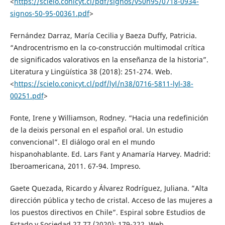
<
https://scielo.conicyt.cl/pdf/signos/v50n95/0718-0934-
signos-50-95-00361.pdf
>
Fernández Darraz, María Cecilia y Baeza Duffy, Patricia.
“Androcentrismo en la co-construcción multimodal crítica
de significados valorativos en la enseñanza de la historia”.
Literatura y Lingüística 38 (2018): 251-274. Web.
<
https://scielo.conicyt.cl/pdf/lyl/n38/0716-5811-lyl-38-
00251.pdf
>
Fonte, Irene y Williamson, Rodney. “Hacia una redefinición
de la deixis personal en el español oral. Un estudio
convencional”. El diálogo oral en el mundo
hispanohablante. Ed. Lars Fant y Anamaría Harvey. Madrid:
Iberoamericana, 2011. 67-94. Impreso.
Gaete Quezada, Ricardo y Álvarez Rodríguez, Juliana. ”Alta
dirección pública y techo de cristal. Acceso de las mujeres a
los puestos directivos en Chile”. Espiral sobre Estudios de
Estado y Sociedad 27.77 (2020): 179-222. Web.