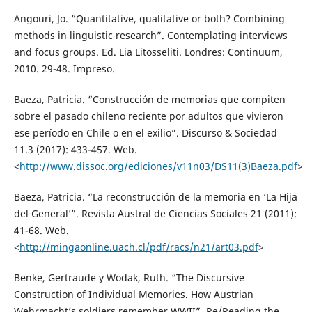
Angouri, Jo. “Quantitative, qualitative or both? Combining
methods in linguistic research”. Contemplating interviews
and focus groups. Ed. Lia Litosseliti. Londres: Continuum,
2010. 29-48. Impreso.
Baeza, Patricia. “Construcción de memorias que compiten
sobre el pasado chileno reciente por adultos que vivieron
ese período en Chile o en el exilio”. Discurso & Sociedad
11.3 (2017): 433-457. Web.
<
http://www.dissoc.org/ediciones/v11n03/DS11(3)Baeza.pdf
>
Baeza, Patricia. “La reconstrucción de la memoria en ‘La Hija
del General’”. Revista Austral de Ciencias Sociales 21 (2011):
41-68. Web.
<
http://mingaonline.uach.cl/pdf/racs/n21/art03.pdf
>
Benke, Gertraude y Wodak, Ruth. “The Discursive
Construction of Individual Memories. How Austrian
Wehrmacht’s soldiers remember WWII”. Re/Reading the