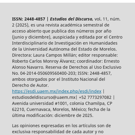
ISSN: 2448-4857 |
Estudios del Discurso,
vol
.
11, núm.
2 (2025),
es una revista académica semestral de
acceso abierto
que publica dos números por año
(junio y diciembre), auspiciada y
editada por el Centro
Interdisciplinario de Investigación en Humanidades
de la Universidad Autónoma del Estado de Morelos.
Directora: Laura Campos Millán; editor responsable:
Roberto Carlos Monroy Álvarez; coordinador: Ernesto
Alonso Navarro. Reserva de Derechos al Uso Exclusivo
No. 04-2014-050609560400-203; ISSN: 2448-4857,
ambos otorgados por el Instituto Nacional del
Derecho de Autor.
https://esdi.uaem.mx/index.php/esdi/index
|
estudiosdeldiscurso@uaem.mx| +52 7773297082 |
Avenida universidad #1001, colonia Chamilpa, CP
62210, Cuernavaca, Morelos, México; fecha de la
última modificación: diciembre de 2025.
Las opiniones expresadas en los artículos son de
exclusiva responsabilidad de cada autor y no