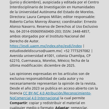
(junio y diciembre), auspiciada y
editada por el Centro
Interdisciplinario de Investigación en Humanidades
de la Universidad Autónoma del Estado de Morelos.
Directora: Laura Campos Millán; editor responsable:
Roberto Carlos Monroy Álvarez; coordinador: Ernesto
Alonso Navarro. Reserva de Derechos al Uso Exclusivo
No. 04-2014-050609560400-203; ISSN: 2448-4857,
ambos otorgados por el Instituto Nacional del
Derecho de Autor.
https://esdi.uaem.mx/index.php/esdi/index
|
estudiosdeldiscurso@uaem.mx| +52 7773297082 |
Avenida universidad #1001, colonia Chamilpa, CP
62210, Cuernavaca, Morelos, México; fecha de la
última modificación: diciembre de 2025.
Las opiniones expresadas en los artículos son de
exclusiva responsabilidad de cada autor y no
necesariamente representan la opinión de la revista.
Desde el año 2023 se publica en acceso abierto con la
licencia
CC BY-NC 4.0 Atribución/Reconocimiento-
NoComercial 4.0 Internacional
la cual permite
Compartir
: copiar y redistribuir el material en
cualquier medio o formato;
Adaptar
: remezclar,