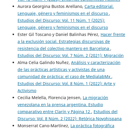
Aurora Georgina Bustos Arellano,
Carta editorial.
Lenguaje, género y feminismos en el discurso
,
Estudios del Discurso: Vol. 11 Núm. 1 (2025):
Lenguaje, género y feminismos en el discurso
Ester Gil Toscano y Daniel Balinhas Pérez,
Hacer frente
a la exclusión social. Estrategias discursivas de
resistencia del colectivo mantero en Barcelona
,
Estudios del Discurso: Vol. 7 Núm. 2 (2021): Migración
Alma Celia Galindo Nuñez,
Análisis y caracterización
de las prácticas artísticas y activistas de una
comunidad de práctica: el caso de MedialabMx
,
Estudios del Discurso: Vol. 8 Núm. 1 (2022): Arte y
Activismo
Cecilia Melella, Florencia Jensen,
La migración
venezolana en la prensa argentina. Estudio
comparativo entre Clarín y Página 12
,
Estudios del
Discurso: Vol. 8 Núm. 2 (2022): Retórica Novohispana
Monserrat Cano-Martínez,
La práctica fotográfica