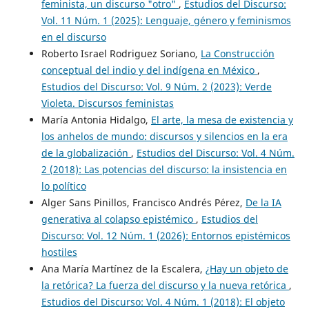
feminista, un discurso "otro"
,
Estudios del Discurso:
Vol. 11 Núm. 1 (2025): Lenguaje, género y feminismos
en el discurso
Roberto Israel Rodriguez Soriano,
La Construcción
conceptual del indio y del indígena en México
,
Estudios del Discurso: Vol. 9 Núm. 2 (2023): Verde
Violeta. Discursos feministas
María Antonia Hidalgo,
El arte, la mesa de existencia y
los anhelos de mundo: discursos y silencios en la era
de la globalización
,
Estudios del Discurso: Vol. 4 Núm.
2 (2018): Las potencias del discurso: la insistencia en
lo político
Alger Sans Pinillos, Francisco Andrés Pérez,
De la IA
generativa al colapso epistémico
,
Estudios del
Discurso: Vol. 12 Núm. 1 (2026): Entornos epistémicos
hostiles
Ana María Martínez de la Escalera,
¿Hay un objeto de
la retórica? La fuerza del discurso y la nueva retórica
,
Estudios del Discurso: Vol. 4 Núm. 1 (2018): El objeto