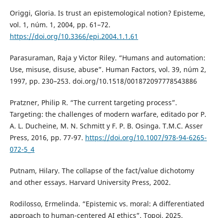
Origgi, Gloria. Is trust an epistemological notion? Episteme,
vol. 1, núm. 1, 2004, pp. 61–72.
https://doi.org/10.3366/epi.2004.1.1.61
Parasuraman, Raja y Victor Riley. “Humans and automation:
Use, misuse, disuse, abuse”. Human Factors, vol. 39, núm 2,
1997, pp. 230–253. doi.org/10.1518/001872097778543886
Pratzner, Philip R. “The current targeting process”.
Targeting: the challenges of modern warfare, editado por P.
A. L. Ducheine, M. N. Schmitt y F. P. B. Osinga. T.M.C. Asser
Press, 2016, pp. 77-97.
https://doi.org/10.1007/978-94-6265-
072-5_4
Putnam, Hilary. The collapse of the fact/value dichotomy
and other essays. Harvard University Press, 2002.
Rodilosso, Ermelinda. “Epistemic vs. moral: A differentiated
approach to human-centered AI ethics”. Topoi, 2025.