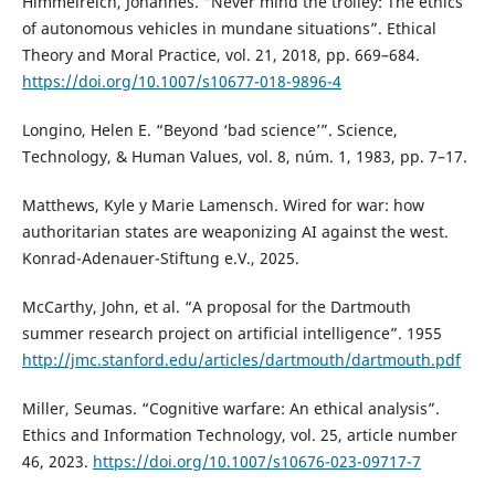
Himmelreich, Johannes. “Never mind the trolley: The ethics
of autonomous vehicles in mundane situations”. Ethical
Theory and Moral Practice, vol. 21, 2018, pp. 669–684.
https://doi.org/10.1007/s10677-018-9896-4
Longino, Helen E. “Beyond ‘bad science’”. Science,
Technology, & Human Values, vol. 8, núm. 1, 1983, pp. 7–17.
Matthews, Kyle y Marie Lamensch. Wired for war: how
authoritarian states are weaponizing AI against the west.
Konrad-Adenauer-Stiftung e.V., 2025.
McCarthy, John, et al. “A proposal for the Dartmouth
summer research project on artificial intelligence”. 1955
http://jmc.stanford.edu/articles/dartmouth/dartmouth.pdf
Miller, Seumas. “Cognitive warfare: An ethical analysis”.
Ethics and Information Technology, vol. 25, article number
46, 2023.
https://doi.org/10.1007/s10676-023-09717-7