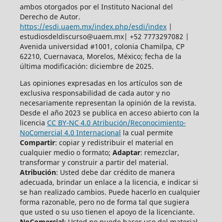
ambos otorgados por el Instituto Nacional del
Derecho de Autor.
https://esdi.uaem.mx/index.php/esdi/index
|
estudiosdeldiscurso@uaem.mx| +52 7773297082 |
Avenida universidad #1001, colonia Chamilpa, CP
62210, Cuernavaca, Morelos, México; fecha de la
última modificación: diciembre de 2025.
Las opiniones expresadas en los artículos son de
exclusiva responsabilidad de cada autor y no
necesariamente representan la opinión de la revista.
Desde el año 2023 se publica en acceso abierto con la
licencia
CC BY-NC 4.0 Atribución/Reconocimiento-
NoComercial 4.0 Internacional
la cual permite
Compartir
: copiar y redistribuir el material en
cualquier medio o formato;
Adaptar
: remezclar,
transformar y construir a partir del material.
Atribución
: Usted debe dar crédito de manera
adecuada, brindar un enlace a la licencia, e indicar si
se han realizado cambios. Puede hacerlo en cualquier
forma razonable, pero no de forma tal que sugiera
que usted o su uso tienen el apoyo de la licenciante.
NoComercial
: Usted no puede hacer uso del material