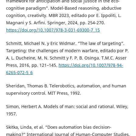
framework for anticipation and social justice in the eco-
cognitive paradigm”. Model-Based reasoning, abductive
cognition, creativity. MBR 2023, editado por E. Ippoliti, L.
Magnani y S. Arfini. Springer, 2024, pp. 254-270.
https://doi.org/10.1007/978-3-031-69300-7_15
Schmitt, Michael N. y Eric Widmar. “The law of targeting”.
Targeting: the challenges of modern warfare, editado por P.
A. L. Ducheine, M. N. Schmitt y F. P. B. Osinga. T.M.C. Asser
Press, 2016, pp. 121–145.
https://doi.org/10.1007/978-94-
6265-072-5_6
Sheridan, Thomas B. Telerobotics, automation, and human
supervisory control. MIT Press, 1992.
Simon, Herbert A. Models of man: social and rational. Wiley,
1957.
Skitka, Linda, et al. “Does automation bias decision-
making?” International Journal of Human-Computer Studies,