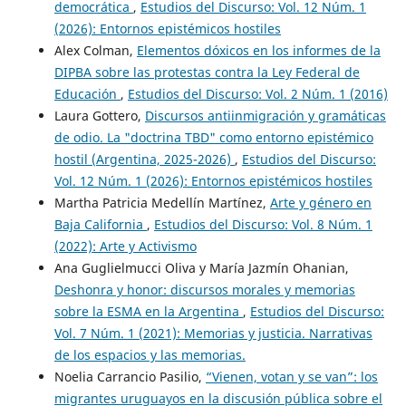
democrática
,
Estudios del Discurso: Vol. 12 Núm. 1
(2026): Entornos epistémicos hostiles
Alex Colman,
Elementos dóxicos en los informes de la
DIPBA sobre las protestas contra la Ley Federal de
Educación
,
Estudios del Discurso: Vol. 2 Núm. 1 (2016)
Laura Gottero,
Discursos antiinmigración y gramáticas
de odio. La "doctrina TBD" como entorno epistémico
hostil (Argentina, 2025-2026)
,
Estudios del Discurso:
Vol. 12 Núm. 1 (2026): Entornos epistémicos hostiles
Martha Patricia Medellín Martínez,
Arte y género en
Baja California
,
Estudios del Discurso: Vol. 8 Núm. 1
(2022): Arte y Activismo
Ana Guglielmucci Oliva y María Jazmín Ohanian,
Deshonra y honor: discursos morales y memorias
sobre la ESMA en la Argentina
,
Estudios del Discurso:
Vol. 7 Núm. 1 (2021): Memorias y justicia. Narrativas
de los espacios y las memorias.
Noelia Carrancio Pasilio,
“Vienen, votan y se van”: los
migrantes uruguayos en la discusión pública sobre el