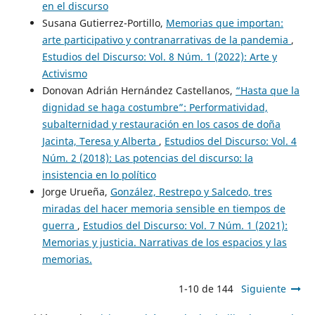
en el discurso
Susana Gutierrez-Portillo,
Memorias que importan:
arte participativo y contranarrativas de la pandemia
,
Estudios del Discurso: Vol. 8 Núm. 1 (2022): Arte y
Activismo
Donovan Adrián Hernández Castellanos,
“Hasta que la
dignidad se haga costumbre”: Performatividad,
subalternidad y restauración en los casos de doña
Jacinta, Teresa y Alberta
,
Estudios del Discurso: Vol. 4
Núm. 2 (2018): Las potencias del discurso: la
insistencia en lo político
Jorge Urueña,
González, Restrepo y Salcedo, tres
miradas del hacer memoria sensible en tiempos de
guerra
,
Estudios del Discurso: Vol. 7 Núm. 1 (2021):
Memorias y justicia. Narrativas de los espacios y las
memorias.
1-10 de 144
Siguiente