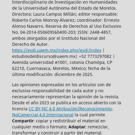
Interdisciplinario de Investigación en Humanidades
de la Universidad Autónoma del Estado de Morelos.
Directora: Laura Campos Millán; editor responsable:
Roberto Carlos Monroy Álvarez; coordinador: Ernesto
Alonso Navarro. Reserva de Derechos al Uso Exclusivo
No. 04-2014-050609560400-203; ISSN: 2448-4857,
ambos otorgados por el Instituto Nacional del
Derecho de Autor.
https://esdi.uaem.mx/index.php/esdi/index
|
estudiosdeldiscurso@uaem.mx| +52 7773297082 |
Avenida universidad #1001, colonia Chamilpa, CP
62210, Cuernavaca, Morelos, México; fecha de la
última modificación: diciembre de 2025.
Las opiniones expresadas en los artículos son de
exclusiva responsabilidad de cada autor y no
necesariamente representan la opinión de la revista.
Desde el año 2023 se publica en acceso abierto con la
licencia
CC BY-NC 4.0 Atribución/Reconocimiento-
NoComercial 4.0 Internacional
la cual permite
Compartir
: copiar y redistribuir el material en
cualquier medio o formato;
Adaptar
: remezclar,
transformar y construir a partir del material.