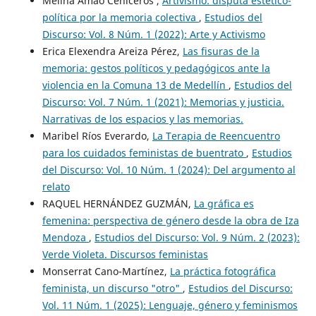
Melina Amao Ceniceros ,
Artivismo: disputa estético-
política por la memoria colectiva
,
Estudios del
Discurso: Vol. 8 Núm. 1 (2022): Arte y Activismo
Erica Elexendra Areiza Pérez,
Las fisuras de la
memoria: gestos políticos y pedagógicos ante la
violencia en la Comuna 13 de Medellín
,
Estudios del
Discurso: Vol. 7 Núm. 1 (2021): Memorias y justicia.
Narrativas de los espacios y las memorias.
Maribel Ríos Everardo,
La Terapia de Reencuentro
para los cuidados feministas de buentrato
,
Estudios
del Discurso: Vol. 10 Núm. 1 (2024): Del argumento al
relato
RAQUEL HERNÁNDEZ GUZMÁN,
La gráfica es
femenina: perspectiva de género desde la obra de Iza
Mendoza
,
Estudios del Discurso: Vol. 9 Núm. 2 (2023):
Verde Violeta. Discursos feministas
Monserrat Cano-Martínez,
La práctica fotográfica
feminista, un discurso "otro"
,
Estudios del Discurso:
Vol. 11 Núm. 1 (2025): Lenguaje, género y feminismos