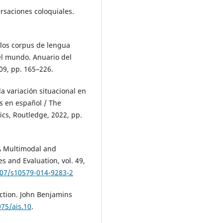
rsaciones coloquiales.
 los corpus de lengua
 el mundo. Anuario del
009, pp. 165–226.
la variación situacional en
us en español / The
cs, Routledge, 2022, pp.
 A Multimodal and
 and Evaluation, vol. 49,
007/s10579-014-9283-2
action. John Benjamins
075/ais.10
.