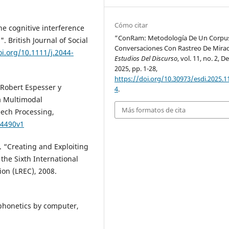
Cómo citar
the cognitive interference
“ConRam: Metodología De Un Corpu
 British Journal of Social
Conversaciones Con Rastreo De Mira
oi.org/10.1111/j.2044-
Estudios Del Discurso
, vol. 11, no. 2, De
2025, pp. 1-28,
https://doi.org/10.30973/esdi.2025.11
 Robert Espesser y
4
.
a Multimodal
Más formatos de cita
eech Processing,
44490v1
. “Creating and Exploiting
the Sixth International
on (LREC), 2008.
phonetics by computer,