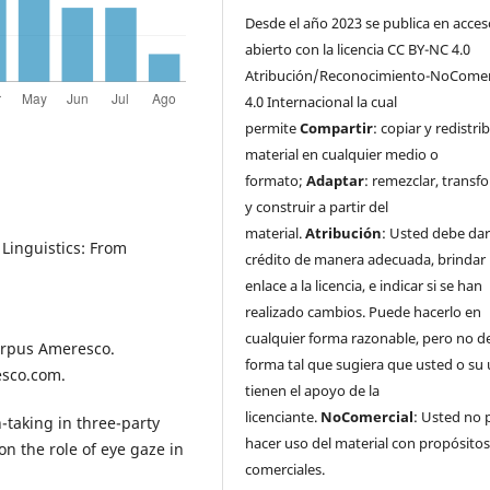
Desde el año 2023 se publica en acces
abierto con la licencia CC BY-NC 4.0
Atribución/Reconocimiento-NoComer
4.0 Internacional la cual
permite
Compartir
: copiar y redistrib
material en cualquier medio o
formato;
Adaptar
: remezclar, transf
y construir a partir del
material.
Atribución
: Usted debe da
Linguistics: From
crédito de manera adecuada, brindar
enlace a la licencia, e indicar si se han
realizado cambios. Puede hacerlo en
cualquier forma razonable, pero no d
Corpus Ameresco.
forma tal que sugiera que usted o su
esco.com.
tienen el apoyo de la
licenciante.
NoComercial
: Usted no
-taking in three-party
hacer uso del material con propósito
on the role of eye gaze in
comerciales.