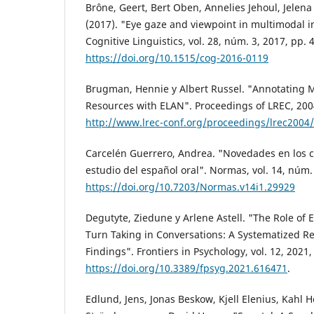
Brône, Geert, Bert Oben, Annelies Jehoul, Jelena 
(2017). "Eye gaze and viewpoint in multimodal 
Cognitive Linguistics, vol. 28, núm. 3, 2017, pp. 
https://doi.org/10.1515/cog-2016-0119
Brugman, Hennie y Albert Russel. "Annotating 
Resources with ELAN". Proceedings of LREC, 200
http://www.lrec-conf.org/proceedings/lrec2004
Carcelén Guerrero, Andrea. "Novedades en los co
estudio del español oral". Normas, vol. 14, núm.
https://doi.org/10.7203/Normas.v14i1.29929
Degutyte, Ziedune y Arlene Astell. "The Role of 
Turn Taking in Conversations: A Systematized R
Findings". Frontiers in Psychology, vol. 12, 2021,
https://doi.org/10.3389/fpsyg.2021.616471
.
Edlund, Jens, Jonas Beskow, Kjell Elenius, Kahl H