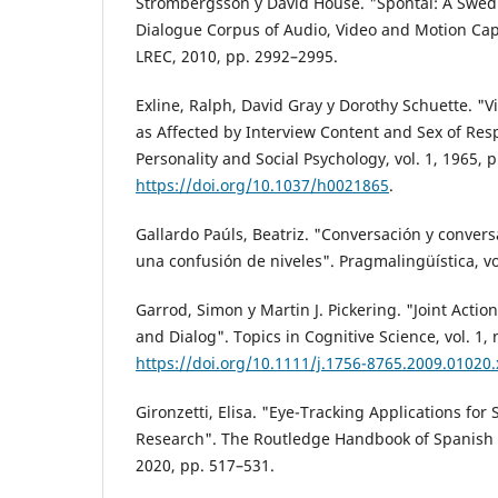
Strömbergsson y David House. "Spontal: A Swe
Dialogue Corpus of Audio, Video and Motion Cap
LREC, 2010, pp. 2992–2995.
Exline, Ralph, David Gray y Dorothy Schuette. "V
as Affected by Interview Content and Sex of Res
Personality and Social Psychology, vol. 1, 1965, p
https://doi.org/10.1037/h0021865
.
Gallardo Paúls, Beatriz. "Conversación y convers
una confusión de niveles". Pragmalingüística, vo
Garrod, Simon y Martin J. Pickering. "Joint Actio
and Dialog". Topics in Cognitive Science, vol. 1,
https://doi.org/10.1111/j.1756-8765.2009.01020.
Gironzetti, Elisa. "Eye-Tracking Applications fo
Research". The Routledge Handbook of Spanish 
2020, pp. 517–531.