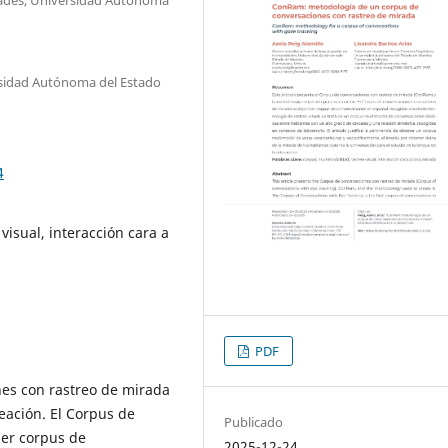
ersidad Autónoma del Estado
4
visual, interacción cara a
PDF
nes con rastreo de mirada
eación. El Corpus de
Publicado
mer corpus de
2025-12-24