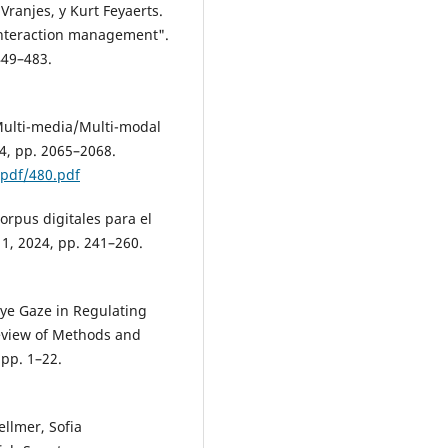
Vranjes, y Kurt Feyaerts.
interaction management".
449–483.
Multi-media/Multi-modal
4, pp. 2065–2068.
/pdf/480.pdf
rpus digitales para el
 1, 2024, pp. 241–260.
Eye Gaze in Regulating
eview of Methods and
 pp. 1–22.
ellmer, Sofia