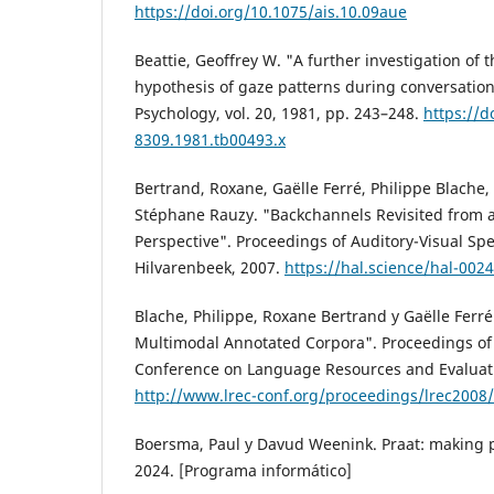
https://doi.org/10.1075/ais.10.09aue
Beattie, Geoffrey W. "A further investigation of 
hypothesis of gaze patterns during conversation".
Psychology, vol. 20, 1981, pp. 243–248.
https://d
8309.1981.tb00493.x
Bertrand, Roxane, Gaëlle Ferré, Philippe Blache,
Stéphane Rauzy. "Backchannels Revisited from 
Perspective". Proceedings of Auditory-Visual Sp
Hilvarenbeek, 2007.
https://hal.science/hal-002
Blache, Philippe, Roxane Bertrand y Gaëlle Ferré
Multimodal Annotated Corpora". Proceedings of 
Conference on Language Resources and Evaluati
http://www.lrec-conf.org/proceedings/lrec2008/
Boersma, Paul y Davud Weenink. Praat: making 
2024. [Programa informático]