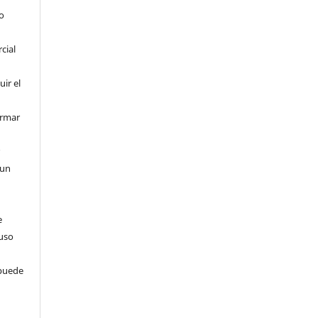
o
cial
uir el
ormar
r
 un
e
 uso
 puede
s