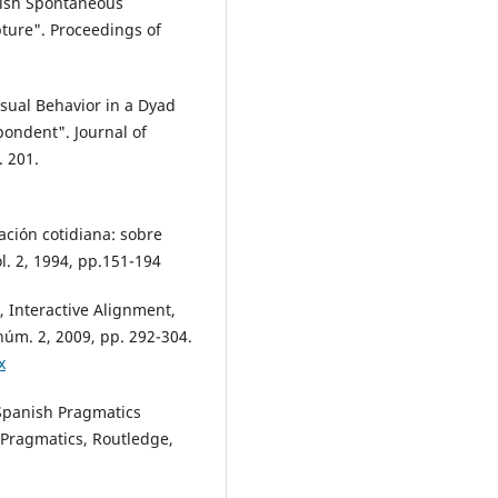
dish Spontaneous
ture". Proceedings of
isual Behavior in a Dyad
pondent". Journal of
. 201.
ación cotidiana: sobre
l. 2, 1994, pp.151-194
n, Interactive Alignment,
 núm. 2, 2009, pp. 292-304.
x
r Spanish Pragmatics
Pragmatics, Routledge,