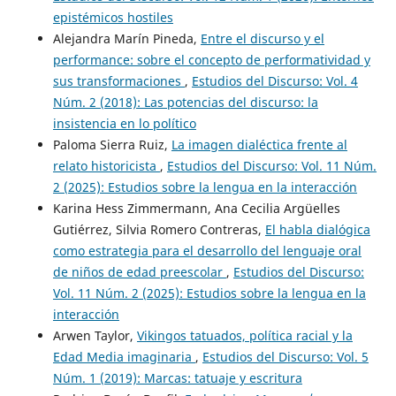
epistémicos hostiles
Alejandra Marín Pineda,
Entre el discurso y el
performance: sobre el concepto de performatividad y
sus transformaciones
,
Estudios del Discurso: Vol. 4
Núm. 2 (2018): Las potencias del discurso: la
insistencia en lo político
Paloma Sierra Ruiz,
La imagen dialéctica frente al
relato historicista
,
Estudios del Discurso: Vol. 11 Núm.
2 (2025): Estudios sobre la lengua en la interacción
Karina Hess Zimmermann, Ana Cecilia Argüelles
Gutiérrez, Silvia Romero Contreras,
El habla dialógica
como estrategia para el desarrollo del lenguaje oral
de niños de edad preescolar
,
Estudios del Discurso:
Vol. 11 Núm. 2 (2025): Estudios sobre la lengua en la
interacción
Arwen Taylor,
Vikingos tatuados, política racial y la
Edad Media imaginaria
,
Estudios del Discurso: Vol. 5
Núm. 1 (2019): Marcas: tatuaje y escritura