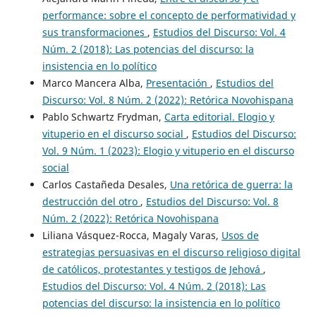
performance: sobre el concepto de performatividad y
sus transformaciones
,
Estudios del Discurso: Vol. 4
Núm. 2 (2018): Las potencias del discurso: la
insistencia en lo político
Marco Mancera Alba,
Presentación
,
Estudios del
Discurso: Vol. 8 Núm. 2 (2022): Retórica Novohispana
Pablo Schwartz Frydman,
Carta editorial. Elogio y
vituperio en el discurso social
,
Estudios del Discurso:
Vol. 9 Núm. 1 (2023): Elogio y vituperio en el discurso
social
Carlos Castañeda Desales,
Una retórica de guerra: la
destrucción del otro
,
Estudios del Discurso: Vol. 8
Núm. 2 (2022): Retórica Novohispana
Liliana Vásquez-Rocca, Magaly Varas,
Usos de
estrategias persuasivas en el discurso religioso digital
de católicos, protestantes y testigos de Jehová
,
Estudios del Discurso: Vol. 4 Núm. 2 (2018): Las
potencias del discurso: la insistencia en lo político