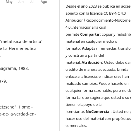
Desde el año 2023 se publica en acces
abierto con la licencia CC BY-NC 4.0
Atribución/Reconocimiento-NoComer
4.0 Internacional la cual
permite
Compartir
: copiar y redistrib
‘metafísica de artista’
material en cualquier medio o
de La Hermenéutica
formato;
Adaptar
: remezclar, transf
.
y construir a partir del
material.
Atribución
: Usted debe da
Anagrama, 1988.
crédito de manera adecuada, brindar
enlace a la licencia, e indicar si se han
979.
realizado cambios. Puede hacerlo en
cualquier forma razonable, pero no d
forma tal que sugiera que usted o su
tienen el apoyo de la
ietzsche". Home -
licenciante.
NoComercial
: Usted no
a-de-la-verdad-en-
hacer uso del material con propósito
comerciales.