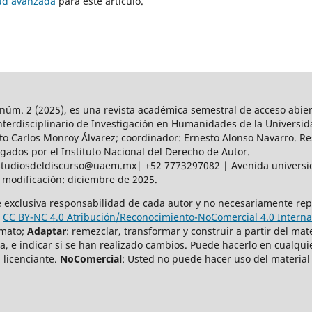
tud avanzada
para este artículo.
núm. 2 (2025),
es una revista académica semestral de acceso abie
Interdisciplinario de Investigación en Humanidades de la Universi
to Carlos Monroy Álvarez; coordinador: Ernesto Alonso Navarro. Re
ados por el Instituto Nacional del Derecho de Autor.
tudiosdeldiscurso@uaem.mx| +52 7773297082 | Avenida universid
 modificación: diciembre de 2025.
e exclusiva responsabilidad de cada autor y no necesariamente repr
a
CC BY-NC 4.0 Atribución/Reconocimiento-NoComercial 4.0 Interna
rmato;
Adaptar
: remezclar, transformar y construir a partir del mat
a, e indicar si se han realizado cambios. Puede hacerlo en cualqui
 licenciante.
NoComercial
: Usted no puede hacer uso del material