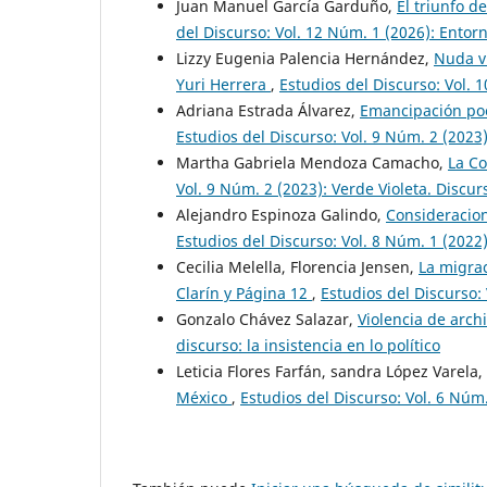
Juan Manuel García Garduño,
El triunfo 
del Discurso: Vol. 12 Núm. 1 (2026): Entor
Lizzy Eugenia Palencia Hernández,
Nuda vi
Yuri Herrera
,
Estudios del Discurso: Vol. 1
Adriana Estrada Álvarez,
Emancipación poé
Estudios del Discurso: Vol. 9 Núm. 2 (2023)
Martha Gabriela Mendoza Camacho,
La Co
Vol. 9 Núm. 2 (2023): Verde Violeta. Discur
Alejandro Espinoza Galindo,
Consideracion
Estudios del Discurso: Vol. 8 Núm. 1 (2022)
Cecilia Melella, Florencia Jensen,
La migrac
Clarín y Página 12
,
Estudios del Discurso:
Gonzalo Chávez Salazar,
Violencia de arch
discurso: la insistencia en lo político
Leticia Flores Farfán, sandra López Varela,
México
,
Estudios del Discurso: Vol. 6 Núm.