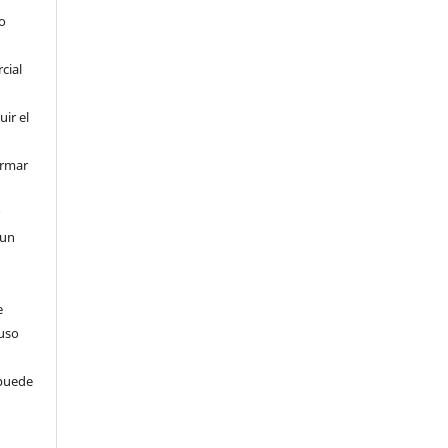
o
cial
uir el
ormar
r
 un
e
 uso
 puede
s