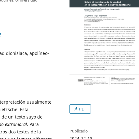
7
ad dionisiaca, apolíneo-
nterpretación usualmente
PDF
ietzsche. Esta
a de un texto suyo de
do extramoral.
Para
Publicado
ros dos textos de la
2024-12-18