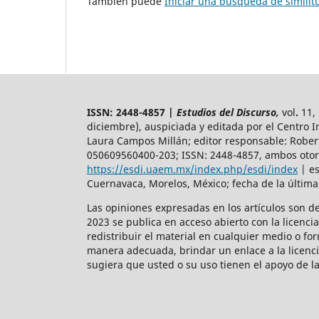
También puede
Iniciar una búsqueda de simili
ISSN: 2448-4857 |
Estudios del Discurso,
vol
.
11, 
diciembre), auspiciada y
editada por el Centro 
Laura Campos Millán; editor responsable: Rober
050609560400-203; ISSN: 2448-4857, ambos otorg
https://esdi.uaem.mx/index.php/esdi/index
| es
Cuernavaca, Morelos, México; fecha de la última
Las opiniones expresadas en los artículos son d
2023 se publica en acceso abierto con la licenci
redistribuir el material en cualquier medio o fo
manera adecuada, brindar un enlace a la licenci
sugiera que usted o su uso tienen el apoyo de la