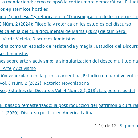
de la mendacidad: cómo colapsó la certidumbre democrática
,
Estud
nos epistémicos hostiles
da, "parrhesia" y retórica en la "Transmigración de los cuerpos" 
0 Núm. 2 (2024): Filosofía y retórica en los estudios del discurso
tica en la película documental de Mamá (2022) de Xun Sero
,
: Verde Violeta. Discursos feministas
cina como un espacio de resistencia y magia
,
Estudios del Discurs
sos feministas
es sobre arte y activismo: la singularización del deseo multitudin
: Arte y Activismo
ión venezolana en la prensa argentina. Estudio comparativo entre
 Vol. 8 Núm. 2 (2022): Retórica Novohispana
ivo
,
Estudios del Discurso: Vol. 4 Núm. 2 (2018): Las potencias del
El pasado remasterizado: la posproducción del patrimonio cultura
 1 (2020): Discurso político en América Latina
1-10 de 12
Siguient