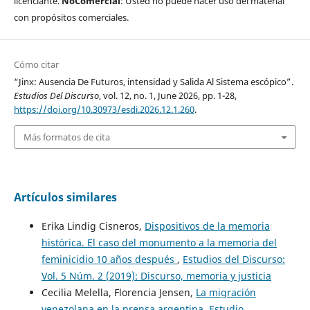
licenciante.
NoComercial
: Usted no puede hacer uso del material
con propósitos comerciales.
Cómo citar
“Jinx: Ausencia De Futuros, intensidad y Salida Al Sistema escópico”.
Estudios Del Discurso
, vol. 12, no. 1, June 2026, pp. 1-28,
https://doi.org/10.30973/esdi.2026.12.1.260
.
Más formatos de cita
Artículos similares
Erika Lindig Cisneros,
Dispositivos de la memoria
histórica. El caso del monumento a la memoria del
feminicidio 10 años después
,
Estudios del Discurso:
Vol. 5 Núm. 2 (2019): Discurso, memoria y justicia
Cecilia Melella, Florencia Jensen,
La migración
venezolana en la prensa argentina. Estudio