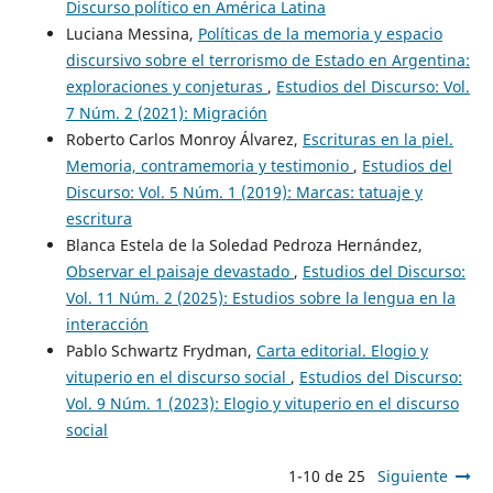
Discurso político en América Latina
Luciana Messina,
Políticas de la memoria y espacio
discursivo sobre el terrorismo de Estado en Argentina:
exploraciones y conjeturas
,
Estudios del Discurso: Vol.
7 Núm. 2 (2021): Migración
Roberto Carlos Monroy Álvarez,
Escrituras en la piel.
Memoria, contramemoria y testimonio
,
Estudios del
Discurso: Vol. 5 Núm. 1 (2019): Marcas: tatuaje y
escritura
Blanca Estela de la Soledad Pedroza Hernández,
Observar el paisaje devastado
,
Estudios del Discurso:
Vol. 11 Núm. 2 (2025): Estudios sobre la lengua en la
interacción
Pablo Schwartz Frydman,
Carta editorial. Elogio y
vituperio en el discurso social
,
Estudios del Discurso:
Vol. 9 Núm. 1 (2023): Elogio y vituperio en el discurso
social
1-10 de 25
Siguiente