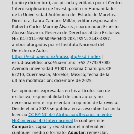
(junio y diciembre), auspiciada y
editada por el Centro
Interdisciplinario de Investigación en Humanidades
de la Universidad Autónoma del Estado de Morelos.
Directora: Laura Campos Millán; editor responsable:
Roberto Carlos Monroy Álvarez; coordinador: Ernesto
Alonso Navarro. Reserva de Derechos al Uso Exclusivo
No. 04-2014-050609560400-203; ISSN: 2448-4857,
ambos otorgados por el Instituto Nacional del
Derecho de Autor.
https://esdi.uaem.mx/index.php/esdi/index
|
estudiosdeldiscurso@uaem.mx| +52 7773297082 |
Avenida universidad #1001, colonia Chamilpa, CP
62210, Cuernavaca, Morelos, México; fecha de la
última modificación: diciembre de 2025.
Las opiniones expresadas en los artículos son de
exclusiva responsabilidad de cada autor y no
necesariamente representan la opinión de la revista.
Desde el año 2023 se publica en acceso abierto con la
licencia
CC BY-NC 4.0 Atribución/Reconocimiento-
NoComercial 4.0 Internacional
la cual permite
Compartir
: copiar y redistribuir el material en
cualquier medio o formato;
Adaptar
: remezclar,