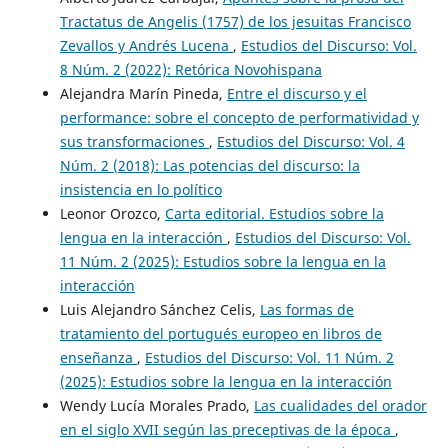
Tractatus de Angelis (1757) de los jesuitas Francisco
Zevallos y Andrés Lucena
,
Estudios del Discurso: Vol.
8 Núm. 2 (2022): Retórica Novohispana
Alejandra Marín Pineda,
Entre el discurso y el
performance: sobre el concepto de performatividad y
sus transformaciones
,
Estudios del Discurso: Vol. 4
Núm. 2 (2018): Las potencias del discurso: la
insistencia en lo político
Leonor Orozco,
Carta editorial. Estudios sobre la
lengua en la interacción
,
Estudios del Discurso: Vol.
11 Núm. 2 (2025): Estudios sobre la lengua en la
interacción
Luis Alejandro Sánchez Celis,
Las formas de
tratamiento del portugués europeo en libros de
enseñanza
,
Estudios del Discurso: Vol. 11 Núm. 2
(2025): Estudios sobre la lengua en la interacción
Wendy Lucía Morales Prado,
Las cualidades del orador
en el siglo XVII según las preceptivas de la época
,