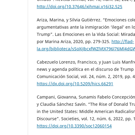
http://doi.org/10.37646/xihmai.v16i32.525
Ariza, Marina, y Silvia Gutiérrez. “Emociones col
argumentativas ante la inmigración ‘ilegal’ en l
Trump”. Las Emociones en la Vida Social: Mirada
por Marina Ariza, 2020, pp. 279-325.
http://flad-
la.org/biblioteca/sSoXiJbcxfWZlVtX796l76Ml4d
Cabezuelo Lorenzo, Francisco, y Juan Luis Manfr
news y agenda política en el discurso de Trump e
Comunicación Social, vol. 24, núm. 2, 2019, pp. 
https://dx.doi.org/10.5209/hics.66291
Campani, Giovanna, Sunamis Fabelo Concepción,
y Claudia Sánchez Savín. “The Rise of Donald 
in the United States: Middle American Radicali
Discourse”. Societies, vol. 12, núm. 6, 2022, pp. 
https://doi.org/10.3390/soc12060154