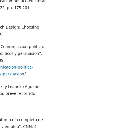
ación político-electoral”.
022, pp. 175-201.
rch Design: Choosing
3.
“Comunicación política:
olíticos y persuasión”.
39.
icacion-politica-
os-persuasion/
x, y Leandro Agustín
ca: breve recorrido
último día completo de
 y empleo”. CNN, 4