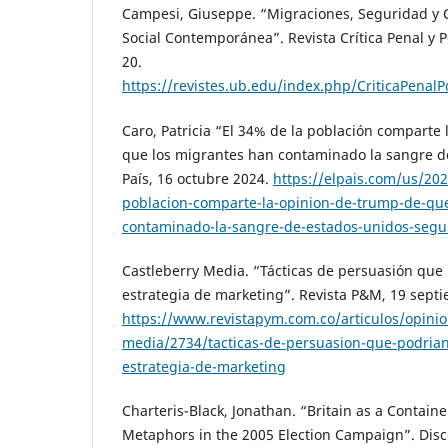
Campesi, Giuseppe. “Migraciones, Seguridad y C
Social Contemporánea”. Revista Crítica Penal y P
20.
https://revistes.ub.edu/index.php/CriticaPenal
Caro, Patricia “El 34% de la población comparte
que los migrantes han contaminado la sangre de
País, 16 octubre 2024.
https://elpais.com/us/202
poblacion-comparte-la-opinion-de-trump-de-qu
contaminado-la-sangre-de-estados-unidos-segu
Castleberry Media. “Tácticas de persuasión que
estrategia de marketing”. Revista P&M, 19 sept
https://www.revistapym.com.co/articulos/opinio
media/2734/tacticas-de-persuasion-que-podrian
estrategia-de-marketing
Charteris-Black, Jonathan. “Britain as a Contain
Metaphors in the 2005 Election Campaign”. Disco