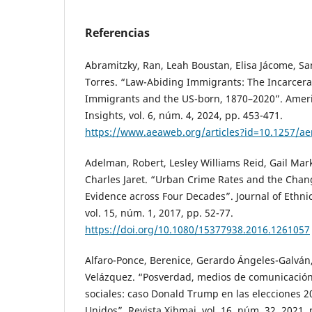
Referencias
Abramitzky, Ran, Leah Boustan, Elisa Jácome, Sa
Torres. “Law-Abiding Immigrants: The Incarcer
Immigrants and the US-born, 1870–2020”. Amer
Insights, vol. 6, núm. 4, 2024, pp. 453-471.
https://www.aeaweb.org/articles?id=10.1257/ae
Adelman, Robert, Lesley Williams Reid, Gail Mark
Charles Jaret. “Urban Crime Rates and the Chan
Evidence across Four Decades”. Journal of Ethnici
vol. 15, núm. 1, 2017, pp. 52-77.
https://doi.org/10.1080/15377938.2016.1261057
Alfaro-Ponce, Berenice, Gerardo Ángeles-Galván, 
Velázquez. “Posverdad, medios de comunicación
sociales: caso Donald Trump en las elecciones 2
Unidos”. Revista Xihmai, vol. 16, núm. 32, 2021, 