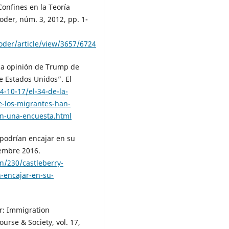
onfines en la Teoría
oder, núm. 3, 2012, pp. 1-
Poder/article/view/3657/6724
 la opinión de Trump de
 Estados Unidos”. El
4-10-17/el-34-de-la-
e-los-migrantes-han-
n-una-encuesta.html
 podrían encajar en su
iembre 2016.
n/230/castleberry-
-encajar-en-su-
er: Immigration
urse & Society, vol. 17,