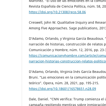
Martínez. “El uso de las emociones en la comunic
Revista Española de Ciencia Política, núm. 58, 2
https://doi.org/10.21308/recp.58.06
Creswell, John W. Qualitative Inquiry and Resea
Among Five Approaches. Sage publications, 201
D’Adamo, Orlando, y Virginia García Beaudoux. 
narración de historias, construcción de relatos p
Comunicación y Hombre, núm. 12, 2016, pp. 23-
https://comunicacionyhombre.com/article/comun
narracion-historias-construccion-relatos-politic
D’Adamo, Orlando, Virginia Inés García Beaudou
Bruni. “Las emociones en la comunicación políti
teórico”. Opera, núm. 28, 2021, pp. 195-215.
https://doi.org/10.18601/16578651.n28.09
Dale, Daniel. “CNN verifica: Trump comienza el 
campaña repitiendo mentiras sobre inmigración