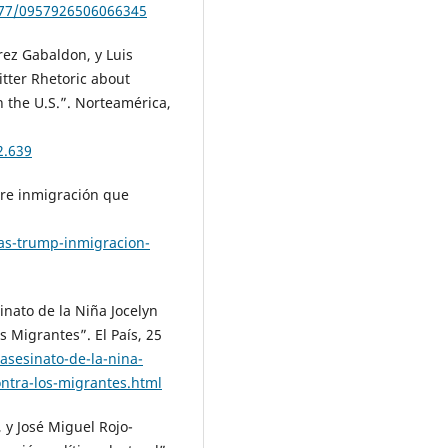
1177/0957926506066345
rez Gabaldon, y Luis
tter Rhetoric about
n the U.S.”. Norteamérica,
2.639
bre inmigración que
as-trump-inmigracion-
inato de la Niña Jocelyn
 Migrantes”. El País, 25
asesinato-de-la-nina-
ntra-los-migrantes.html
 y José Miguel Rojo-