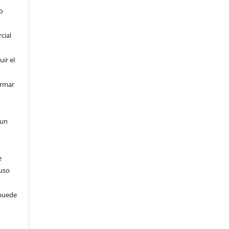
o
cial
uir el
ormar
r
 un
e
 uso
 puede
s