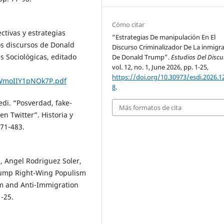
Cómo citar
ectivas y estrategias
“Estrategias De manipulación En El
os discursos de Donald
Discurso Criminalizador De La inmigr
s Sociológicas, editado
De Donald Trump”.
Estudios Del Discu
vol. 12, no. 1, June 2026, pp. 1-25,
https://doi.org/10.30973/esdi.2026.12
GWmoIIY1pNOk7P.pdf
8
.
edi. “Posverdad, fake-
Más formatos de cita
n Twitter”. Historia y
471-483.
 Angel Rodriguez Soler,
Trump Right-Wing Populism
sm and Anti-Immigration
1-25.