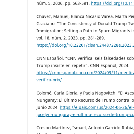
núm. 5, 2006, pp. 563-581.
https://doi.org/10.
Chavez, Manuel, Blanca Nicasio Varea, Marta Pe
Graciano. “The Consistency of Donald Trump Twi
Immigration: Setting a Path to Spurn Migrants i
vol. 18, núm. 2, 2023, pp. 261-289.
https://doi.org/10.22201/cisan.24487228e.2023.
CNN Español. “CNN verifica: seis falsedades so
Trump insiste en repetir”. CNN Español, 2024.
https://cnnespanol.cnn.com/2024/09/11/mentir
verifica-orix/
Colomé, Carla Gloria, y Paola Nagovitch. “El Ases
Nungaray: El Último Recurso de Trump contra los
junio 2024.
https://elpais.com/us/2024-06-26/el-
jocelyn-nungaray-el-ultimo-recurso-de-trump-co
Crespo-Martínez, Ismael, Antonio Garrido-Rubia,