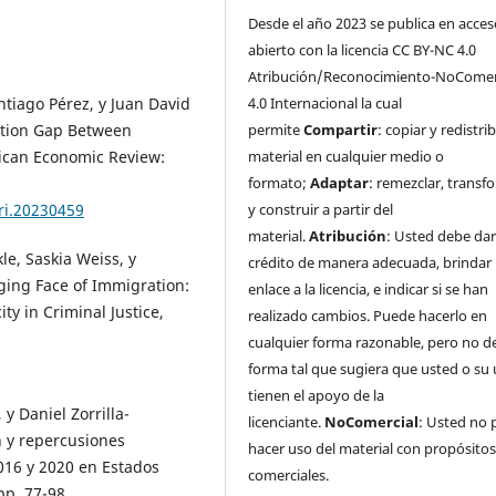
Desde el año 2023 se publica en acces
abierto con la licencia CC BY-NC 4.0
Atribución/Reconocimiento-NoComer
ntiago Pérez, y Juan David
4.0 Internacional la cual
ation Gap Between
permite
Compartir
: copiar y redistrib
ican Economic Review:
material en cualquier medio o
formato;
Adaptar
: remezclar, transf
ri.20230459
y construir a partir del
material.
Atribución
: Usted debe da
le, Saskia Weiss, y
crédito de manera adecuada, brindar
ging Face of Immigration:
enlace a la licencia, e indicar si se han
ty in Criminal Justice,
realizado cambios. Puede hacerlo en
cualquier forma razonable, pero no d
forma tal que sugiera que usted o su
tienen el apoyo de la
y Daniel Zorrilla-
licenciante.
NoComercial
: Usted no
 y repercusiones
hacer uso del material con propósito
016 y 2020 en Estados
comerciales.
pp. 77-98.