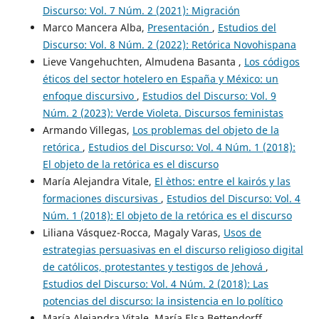
Discurso: Vol. 7 Núm. 2 (2021): Migración
Marco Mancera Alba,
Presentación
,
Estudios del
Discurso: Vol. 8 Núm. 2 (2022): Retórica Novohispana
Lieve Vangehuchten, Almudena Basanta ,
Los códigos
éticos del sector hotelero en España y México: un
enfoque discursivo
,
Estudios del Discurso: Vol. 9
Núm. 2 (2023): Verde Violeta. Discursos feministas
Armando Villegas,
Los problemas del objeto de la
retórica
,
Estudios del Discurso: Vol. 4 Núm. 1 (2018):
El objeto de la retórica es el discurso
María Alejandra Vitale,
El èthos: entre el kairós y las
formaciones discursivas
,
Estudios del Discurso: Vol. 4
Núm. 1 (2018): El objeto de la retórica es el discurso
Liliana Vásquez-Rocca, Magaly Varas,
Usos de
estrategias persuasivas en el discurso religioso digital
de católicos, protestantes y testigos de Jehová
,
Estudios del Discurso: Vol. 4 Núm. 2 (2018): Las
potencias del discurso: la insistencia en lo político
María Alejandra Vitale, María Elsa Bettendorff,