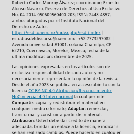
Roberto Carlos Monroy Álvarez; coordinador: Ernesto
Alonso Navarro. Reserva de Derechos al Uso Exclusivo
No. 04-2014-050609560400-203; ISSN: 2448-4857,
ambos otorgados por el Instituto Nacional del
Derecho de Autor.
https://esdi.uaem.mx/index.php/esdi/index
|
estudiosdeldiscurso@uaem.mx| +52 7773297082 |
Avenida universidad #1001, colonia Chamilpa, CP
62210, Cuernavaca, Morelos, México; fecha de la
última modificación: diciembre de 2025.
Las opiniones expresadas en los artículos son de
exclusiva responsabilidad de cada autor y no
necesariamente representan la opinión de la revista.
Desde el año 2023 se publica en acceso abierto con la
licencia
CC BY-NC 4.0 Atribución/Reconocimiento-
NoComercial 4.0 Internacional
la cual permite
Compartir
: copiar y redistribuir el material en
cualquier medio o formato;
Adaptar
: remezclar,
transformar y construir a partir del material.
Atribución
: Usted debe dar crédito de manera
adecuada, brindar un enlace a la licencia, e indicar si
se han realizado cambios. Puede hacerlo en cualquier