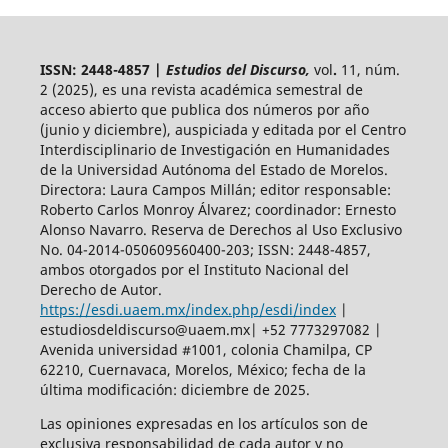
ISSN: 2448-4857 |
Estudios del Discurso,
vol
.
11, núm.
2 (2025),
es una revista académica semestral de
acceso abierto
que publica dos números por año
(junio y diciembre), auspiciada y
editada por el Centro
Interdisciplinario de Investigación en Humanidades
de la Universidad Autónoma del Estado de Morelos.
Directora: Laura Campos Millán; editor responsable:
Roberto Carlos Monroy Álvarez; coordinador: Ernesto
Alonso Navarro. Reserva de Derechos al Uso Exclusivo
No. 04-2014-050609560400-203; ISSN: 2448-4857,
ambos otorgados por el Instituto Nacional del
Derecho de Autor.
https://esdi.uaem.mx/index.php/esdi/index
|
estudiosdeldiscurso@uaem.mx| +52 7773297082 |
Avenida universidad #1001, colonia Chamilpa, CP
62210, Cuernavaca, Morelos, México; fecha de la
última modificación: diciembre de 2025.
Las opiniones expresadas en los artículos son de
exclusiva responsabilidad de cada autor y no