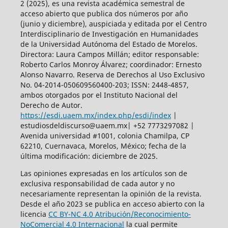
2 (2025),
es una revista académica semestral de
acceso abierto
que publica dos números por año
(junio y diciembre), auspiciada y
editada por el Centro
Interdisciplinario de Investigación en Humanidades
de la Universidad Autónoma del Estado de Morelos.
Directora: Laura Campos Millán; editor responsable:
Roberto Carlos Monroy Álvarez; coordinador: Ernesto
Alonso Navarro. Reserva de Derechos al Uso Exclusivo
No. 04-2014-050609560400-203; ISSN: 2448-4857,
ambos otorgados por el Instituto Nacional del
Derecho de Autor.
https://esdi.uaem.mx/index.php/esdi/index
|
estudiosdeldiscurso@uaem.mx| +52 7773297082 |
Avenida universidad #1001, colonia Chamilpa, CP
62210, Cuernavaca, Morelos, México; fecha de la
última modificación: diciembre de 2025.
Las opiniones expresadas en los artículos son de
exclusiva responsabilidad de cada autor y no
necesariamente representan la opinión de la revista.
Desde el año 2023 se publica en acceso abierto con la
licencia
CC BY-NC 4.0 Atribución/Reconocimiento-
NoComercial 4.0 Internacional
la cual permite