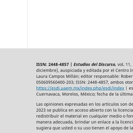
ISSN: 2448-4857 |
Estudios del Discurso,
vol
.
11, 
diciembre), auspiciada y
editada por el Centro 
Laura Campos Millán; editor responsable: Rober
050609560400-203; ISSN: 2448-4857, ambos otorg
https://esdi.uaem.mx/index.php/esdi/index
| es
Cuernavaca, Morelos, México; fecha de la última
Las opiniones expresadas en los artículos son d
2023 se publica en acceso abierto con la licenci
redistribuir el material en cualquier medio o fo
manera adecuada, brindar un enlace a la licenci
sugiera que usted o su uso tienen el apoyo de la