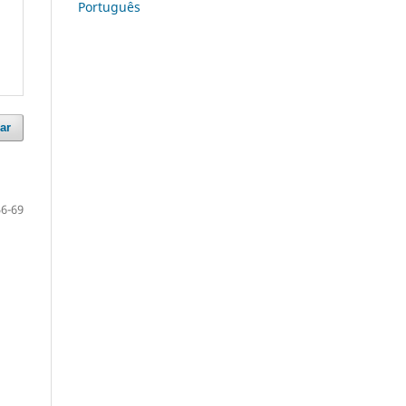
Português
ar
56-69