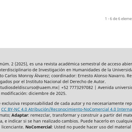
1 - 6 de 6 elem
núm. 2 (2025),
es una revista académica semestral de acceso abie
Interdisciplinario de Investigación en Humanidades de la Universi
to Carlos Monroy Álvarez; coordinador: Ernesto Alonso Navarro. Re
ados por el Instituto Nacional del Derecho de Autor.
tudiosdeldiscurso@uaem.mx| +52 7773297082 | Avenida universid
 modificación: diciembre de 2025.
e exclusiva responsabilidad de cada autor y no necesariamente repr
a
CC BY-NC 4.0 Atribución/Reconocimiento-NoComercial 4.0 Interna
rmato;
Adaptar
: remezclar, transformar y construir a partir del mat
a, e indicar si se han realizado cambios. Puede hacerlo en cualqui
 licenciante.
NoComercial
: Usted no puede hacer uso del material