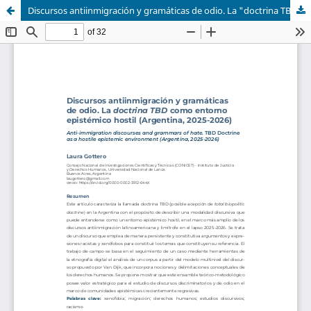
Discursos antiinmigración y gramáticas de odio. La "doctrina TBD" como entorno epistémico hostil (Argentina, 2025-2026)