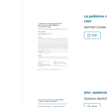
La polémica c
caso
Germán Canale
PDF
Jinx: ausencia
Gustavo Garduñ
PDF