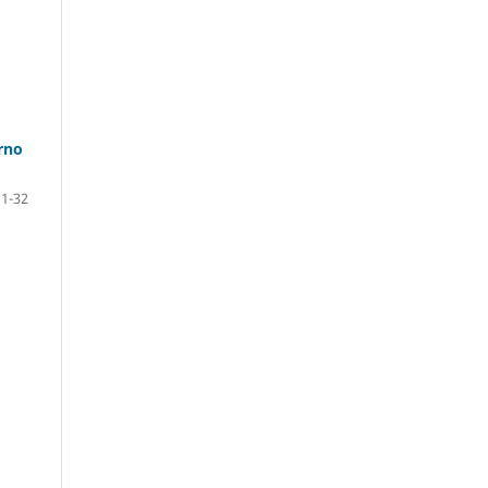
rno
1-32