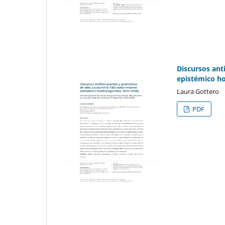
Discursos ant
epistémico ho
Laura Gottero
PDF