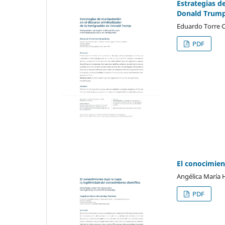
Estrategias d
Donald Trum
Eduardo Torre C
PDF
El conocimient
Angélica María
PDF