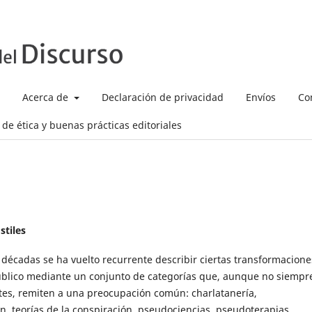
Acerca de
Declaración de privacidad
Envíos
Co
de ética y buenas prácticas editoriales
stiles
 décadas se ha vuelto recurrente describir ciertas transformacione
úblico mediante un conjunto de categorías que, aunque no siempr
tes, remiten a una preocupación común: charlatanería,
n, teorías de la conspiración, pseudociencias, pseudoterapias,