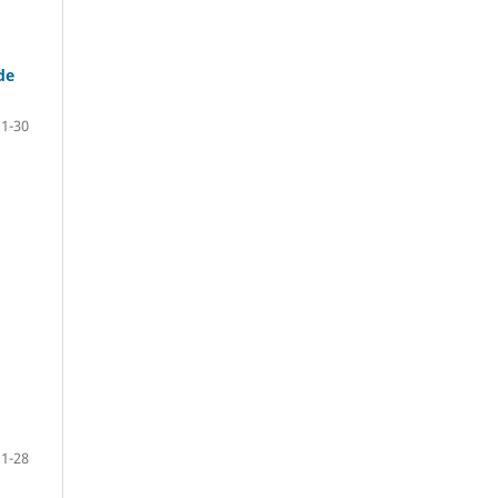
de
1-30
1-28